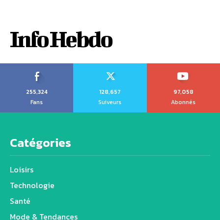
Info Hebdo
255,324
128,657
97,058
Fans
Suiveurs
Abonnés
Catégories
Loisirs
Technologie
Santé
Mode & Tendances