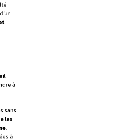
lté
 d’un
et
eil
ndre à
es sans
re les
rme
,
iées à