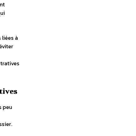
nt
ui
 liées à
éviter
tratives
tives
s peu
sier.