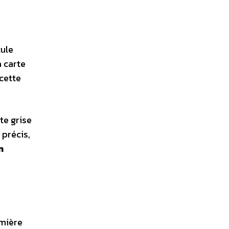
cule
a carte
 cette
te grise
 précis,
n
emière