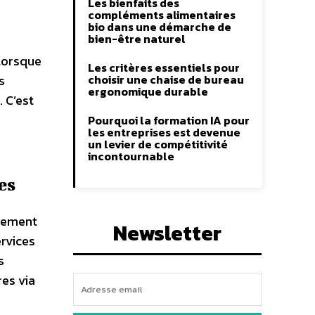
Les bienfaits des
compléments alimentaires
bio dans une démarche de
bien-être naturel
 lorsque
Les critères essentiels pour
s
choisir une chaise de bureau
ergonomique durable
 C’est
Pourquoi la formation IA pour
les entreprises est devenue
un levier de compétitivité
incontournable
es
èrement
Newsletter
ervices
s
es via