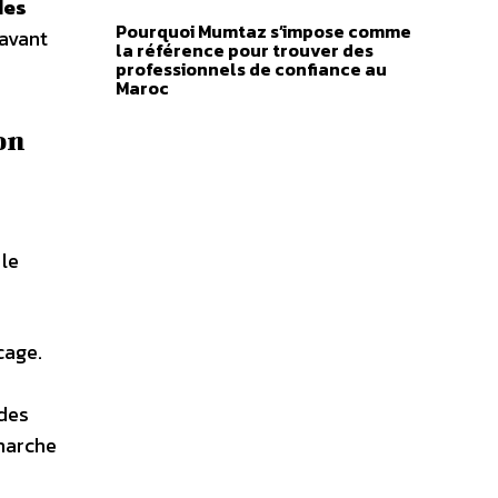
des
Pourquoi Mumtaz s’impose comme
 avant
la référence pour trouver des
professionnels de confiance au
Maroc
on
 le
cage.
 des
émarche