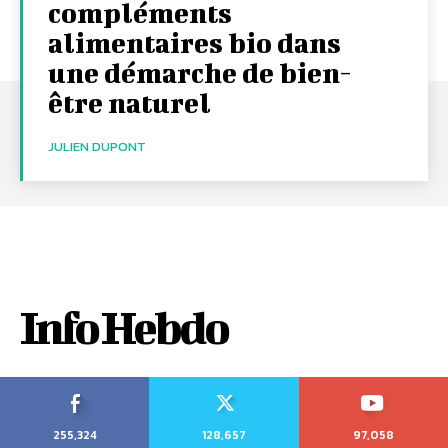
compléments
alimentaires bio dans
une démarche de bien-
être naturel
JULIEN DUPONT
Info Hebdo
255,324
128,657
97,058