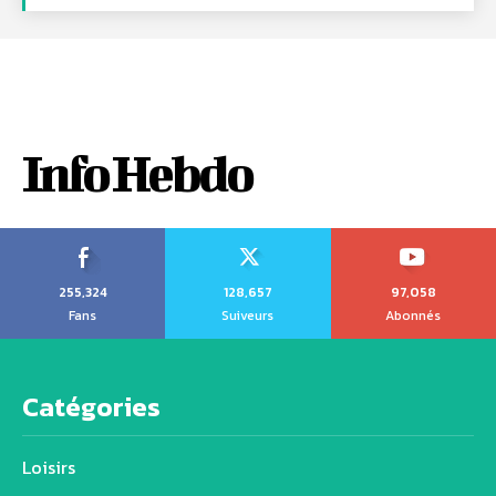
Info Hebdo
255,324
128,657
97,058
Fans
Suiveurs
Abonnés
Catégories
Loisirs