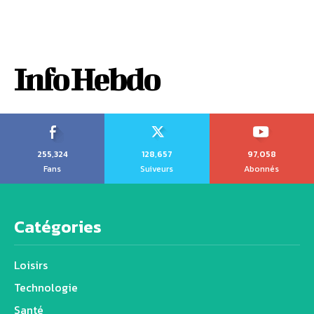
Info Hebdo
255,324
128,657
97,058
Fans
Suiveurs
Abonnés
Catégories
Loisirs
Technologie
Santé