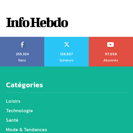
Info Hebdo
255,324
128,657
97,058
Fans
Suiveurs
Abonnés
Catégories
Loisirs
Technologie
Santé
Mode & Tendances