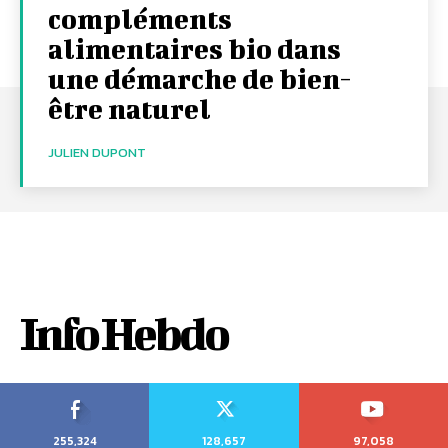
compléments
alimentaires bio dans
une démarche de bien-
être naturel
JULIEN DUPONT
Info Hebdo
255,324
128,657
97,058