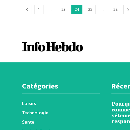
...
...
1
23
24
25
28
Info Hebdo
Catégories
Réce
Loisirs
Pourqu
comme 
Technologie
vêteme
respon
Santé