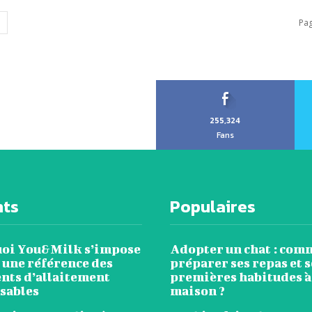
Pag
255,324
Fans
nts
Populaires
oi You&Milk s’impose
Adopter un chat : com
une référence des
préparer ses repas et s
nts d’allaitement
premières habitudes à
sables
maison ?