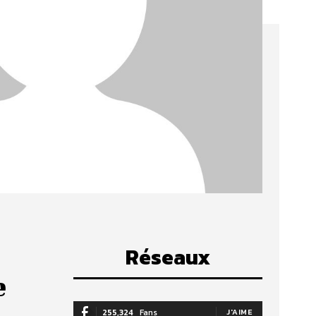
Réseaux
e
255,324
Fans
J'AIME