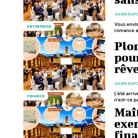
JULIEN DUP
Vous envis
ENTREPRISE
romance as
Plon
pour
rêve
JULIEN DUP
L'été arri
FINANCE
n'est-ce pa
Maît
exe
fin