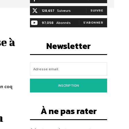
128,657
Suiveurs
SUIVRE
97,058
Abonnés
S'ABONNER
e à
Newsletter
INSCRIPTION
un coq
À ne pas rater
n