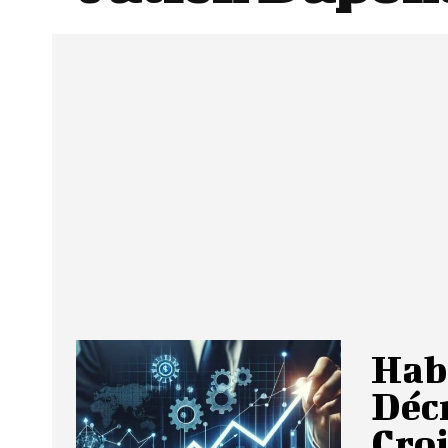
Hab
Décr
Cro