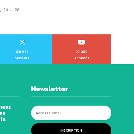
e 24 sur 28
128,657
97,058
Suiveurs
Abonnés
Newsletter
ment
es
 la
INSCRIPTION