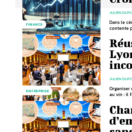
JULIEN DUP
Dans le cé
FINANCE
contente p
Réus
Lyon
inc
JULIEN DUP
Organiser 
ENTREPRISE
au vin : il
Cha
d’em
sans