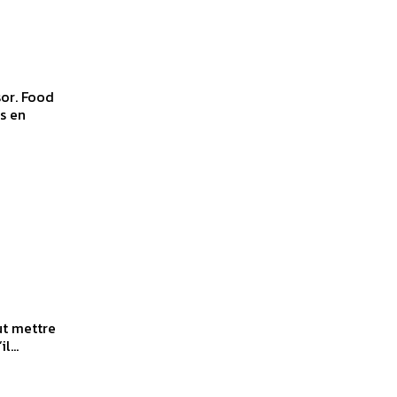
sor. Food
es en
ut mettre
l...