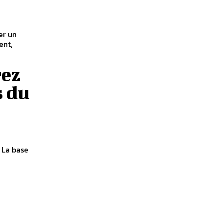
er un
ent,
rez
s du
 La base