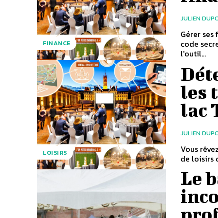
JULIEN DUP
Gérer ses 
code secre
FINANCE
l'outil...
Déte
les 
lac 
JULIEN DUP
Vous rêvez
LOISIRS
de loisirs 
Le b
inc
prof