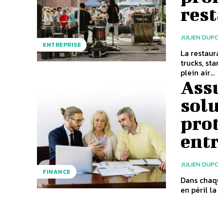
res
JULIEN DUP
ENTREPRISE
La restaur
trucks, st
plein air...
Ass
solu
prot
ent
JULIEN DUP
FINANCE
Dans chaqu
en péril la